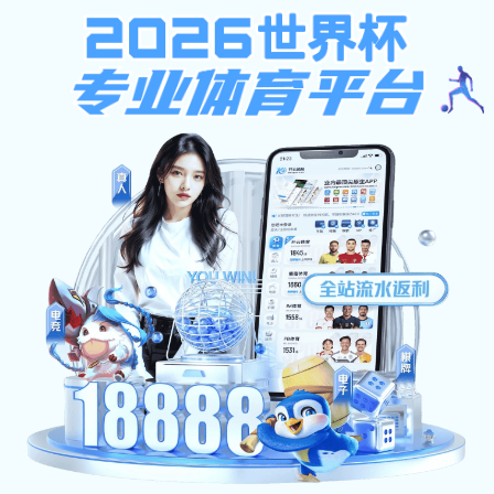
注册入口
亚星游戏在线
APP与网页版入
口｜畅享全球体育赛事与数据
服务
欢迎访问
亚星游戏在线
，提供全面覆盖足球、
篮球、电竞等项目的赛事资讯与数据内容， 支
持
APP下载
与
网页使用
，每日同步更新千场比
赛，聚焦热门体育内容， 助您轻松获取赛事动
态，掌握比赛节奏。