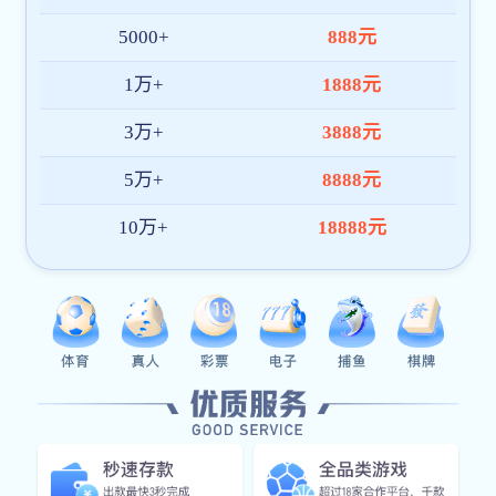
1、季后赛的重要性
季后赛是NBA赛季中的高潮部分，每支球队都希望能
够在这一阶段展现出最佳状态，以争夺总冠军。在这
个阶段，比赛不仅仅是一场场竞技，更是球队历史和
荣誉的体现。每一次投篮、每一次防守都可能影响最
终的结果，因此球员们需要具备极高的专注力和执行
力。
对于球迷和媒体而言，季后赛也是一个盛大的节日，
无数关注和期待聚焦于此。因此，在这样的背景下，
每一场比赛都被赋予了巨大的意义。这种氛围使得球
员们感受到更多压力，同时也激励着他们发挥出最佳
水平。
杰伦·布朗对此深有体会，他认识到自己在关键时刻如