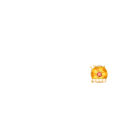
数据安全 全方位防护
在亚星游戏在线平台，数据防护不仅是底层机制，更是
平台运营的基本责任。我们从用户访问到操作全流程建
立安全通道，有效防范多类潜在风险。
多重加密策略，防止数据泄露
AI 风控引擎，监测账户异常行为
亚星游戏·(中国区)]有限公司官网支持跨设备安全同
步，增强访问防护