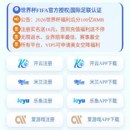
极速比分
支持亚星游戏·(中国区)]有限公司官网全类别体育项
目，赛事动态快速同步。
互动社区
畅所欲言，与全球球迷一起交流观点、参与讨论。