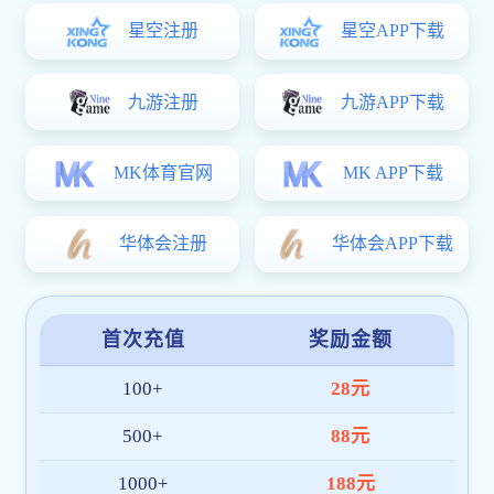
近日，西甲豪门马德里竞技在转会市场上引起了广泛
关注，他们锁定了那不勒斯前锋维克托·奥斯梅恩的加
盟，同时小蜘蛛也确定将离队。与此同时，土耳其豪
门加拉塔萨雷则为奥斯梅恩标出了6400万英镑的起
价。本文将从四个方面详细阐述这一事件，包括小蜘
蛛的离队背景、马竞对奥斯梅恩的兴趣与目标、加拉
塔萨雷的报价及其影响，以及未来转会市场的走向与
变化。这些因素共同构成了当前足球转会动态的一部
分，并值得球迷们深入探讨。
1、小蜘蛛离队背景