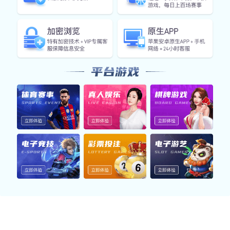
2、马竞锁定奥斯梅恩
随着小蜘蛛的离队，马德里竞技迅速将目光投向了那
不勒斯前锋维克托·奥斯梅恩。这位尼日利亚国脚在过
去几个赛季中展现出了极高的进攻天赋和出色的进球
能力，使得他成为顶级俱乐部追逐的对象。
同时，在众多球队对他表示兴趣时，马竞凭借丰富的
历史底蕴和良好的竞技环境，将自己定位为最佳选择
之一。该俱乐部管理层深知，引入一名高水平前锋是
提升整体竞争力的重要步骤，而奥斯梅恩无疑符合这
一标准。
此外，马竞还计划通过合理运用资金以及谈判策略，
以确保能够顺利引入这名年轻前锋。他们相信，通过