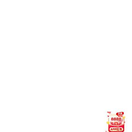
下一篇：
穆斯卡特强调全面分析的重要性为
延伸阅读