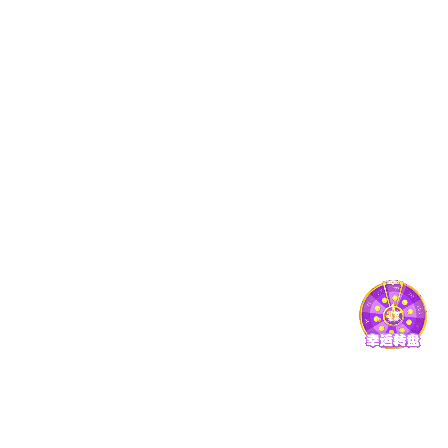
接下来，俱乐部将致力于加强二人之间以及他们与其
他核心主力之间的磨合，通过不断实践，使得战术执
行更加精准。同时，根据实际情况不断调整训练计
划，以确保每位球员都能达到最佳状态，共同迎接未
来挑战。
综上所述，引援工作并不是孤立存在，它需要综合考
虑多方面因素，才能真正实现预期效果。而弗洛伦蒂
诺借助这个机会，不仅刷新了球队阵容，也为日后的
辉煌奠定了一条清晰且可行的发展道路。
总结：
通过对格瓦迪奥尔和若昂内维斯两名新星加入后的影
响分析，我们可以看到弗洛伦蒂诺对于构建强大阵容
所做出的努力。这两个年轻人的到来，不仅提升了球