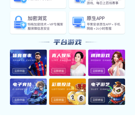
们将成为球队战术体系中的重要组成部分，为教练提
供更多战术选择。
2、团队协作与磨合
成功的球队离不开良好的团队配合，而格瓦迪奥尔与
若昂内维斯无疑会加速这一过程。新赛季开始后，他
们迅速融入了队伍，无论是在训练还是比赛中，都展
现了极高的求胜欲望和团队精神。在面对压力时，两
人都能够保持冷静，各自发挥出应有水平。
尤其是格瓦迪奥尔，在防守端不仅仅依赖自己的个人
能力，更积极与其他后卫进行沟通与协作，通过默契
配合来增强防线稳固。此外，他还常常主动参与到进
攻中，与边路球员形成联动，提升整体进攻效率。